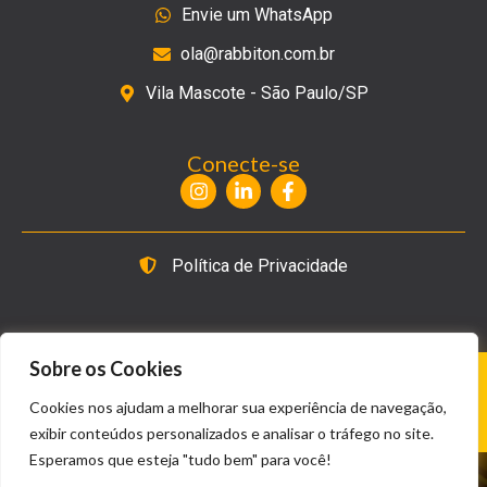
Envie um WhatsApp
ola@rabbiton.com.br
Vila Mascote - São Paulo/SP
Conecte-se
Política de Privacidade
Sobre os Cookies
©
2014-2026 Agência Rabbit On Marketing Digital &
Cookies nos ajudam a melhorar sua experiência de navegação,
Tecnologia Ltda. Todos os direitos reservados.
exibir conteúdos personalizados e analisar o tráfego no site.
Esperamos que esteja "tudo bem" para você!